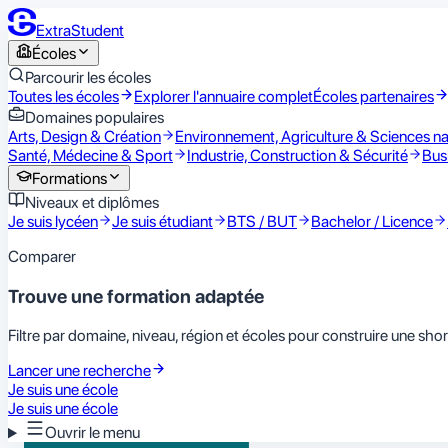
ExtraStudent
Écoles
Parcourir les écoles
Toutes les écoles
Explorer l'annuaire complet
Écoles partenaires
Domaines populaires
Arts, Design & Création
Environnement, Agriculture & Sciences na
Santé, Médecine & Sport
Industrie, Construction & Sécurité
Bus
Formations
Niveaux et diplômes
Je suis lycéen
Je suis étudiant
BTS / BUT
Bachelor / Licence
Comparer
Trouve une formation adaptée
Filtre par domaine, niveau, région et écoles pour construire une shortl
Lancer une recherche
Je suis une école
Je suis une école
Ouvrir le menu