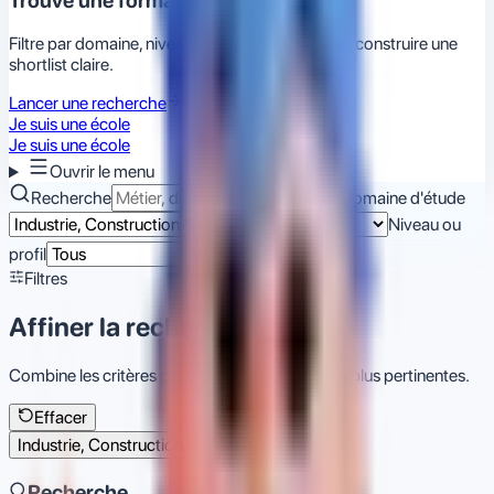
Trouve une formation adaptée
Filtre par domaine, niveau, région et écoles pour construire une
shortlist claire.
Lancer une recherche
Je suis une école
Je suis une école
Ouvrir le menu
Recherche
Domaine d'étude
Niveau ou
profil
Rechercher
Filtres
Affiner la recherche
Combine les critères pour trouver les écoles les plus pertinentes.
Effacer
Industrie, Construction & Sécurité
Recherche