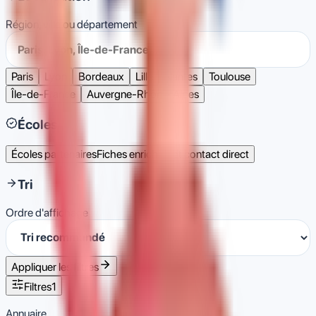
Région, ville ou département
Paris
Lyon
Bordeaux
Lille
Nantes
Toulouse
Île-de-France
Auvergne-Rhône-Alpes
Écoles
Écoles partenaires
Fiches enrichies et contact direct
Tri
Ordre d'affichage
Appliquer les filtres
Filtres
1
Annuaire