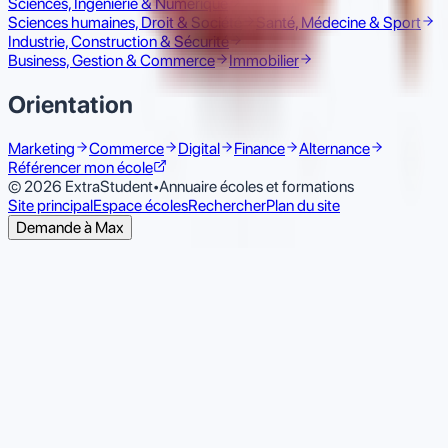
Sciences, Ingénierie & Numérique
Sciences humaines, Droit & Société
Santé, Médecine & Sport
Industrie, Construction & Sécurité
Business, Gestion & Commerce
Immobilier
Orientation
Marketing
Commerce
Digital
Finance
Alternance
Référencer mon école
© 2026 ExtraStudent
•
Annuaire écoles et formations
Site principal
Espace écoles
Rechercher
Plan du site
Demande à Max