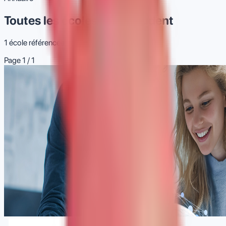
Toutes les écoles ExtraStudent
1
école
référencée
Page
1
/
1