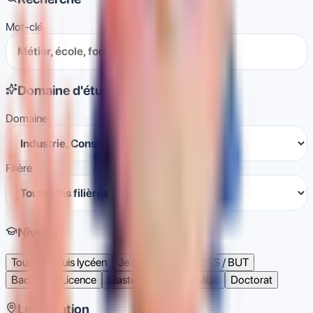
Mot-clé
Domaine d'étude
Domaine
Filière
Niveau
Tous
Je suis lycéen
Je suis étudiant
BTS / BUT
Bachelor / Licence
Master / Mastère
MBA
Doctorat
Localisation