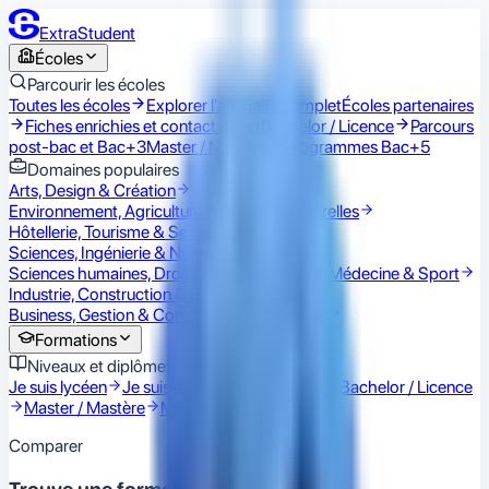
ExtraStudent
Écoles
Parcourir les écoles
Toutes les écoles
Explorer l'annuaire complet
Écoles partenaires
Fiches enrichies et contact direct
Bachelor / Licence
Parcours
post-bac et Bac+3
Master / Mastère
Programmes Bac+5
Domaines populaires
Arts, Design & Création
Environnement, Agriculture & Sciences naturelles
Hôtellerie, Tourisme & Services
Sciences, Ingénierie & Numérique
Sciences humaines, Droit & Société
Santé, Médecine & Sport
Industrie, Construction & Sécurité
Business, Gestion & Commerce
Immobilier
Formations
Niveaux et diplômes
Je suis lycéen
Je suis étudiant
BTS / BUT
Bachelor / Licence
Master / Mastère
MBA
Doctorat
Comparer