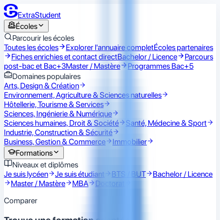
ExtraStudent
Écoles
Parcourir les écoles
Toutes les écoles
Explorer l'annuaire complet
Écoles partenaires
Fiches enrichies et contact direct
Bachelor / Licence
Parcours
post-bac et Bac+3
Master / Mastère
Programmes Bac+5
Domaines populaires
Arts, Design & Création
Environnement, Agriculture & Sciences naturelles
Hôtellerie, Tourisme & Services
Sciences, Ingénierie & Numérique
Sciences humaines, Droit & Société
Santé, Médecine & Sport
Industrie, Construction & Sécurité
Business, Gestion & Commerce
Immobilier
Formations
Niveaux et diplômes
Je suis lycéen
Je suis étudiant
BTS / BUT
Bachelor / Licence
Master / Mastère
MBA
Doctorat
Comparer