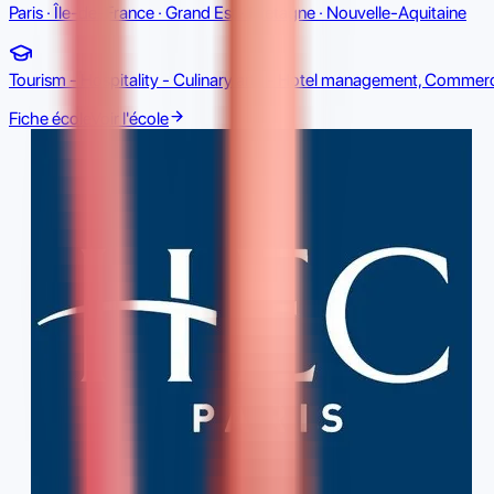
Paris · Île-de-France · Grand Est · Bretagne · Nouvelle-Aquitaine
Tourism - Hospitality - Culinary arts - Hotel management, Commerc
Fiche école
Voir l'école