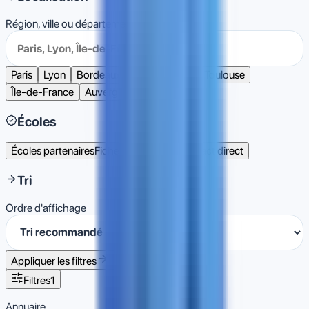
Région, ville ou département
Paris
Lyon
Bordeaux
Lille
Nantes
Toulouse
Île-de-France
Auvergne-Rhône-Alpes
Écoles
Écoles partenaires
Fiches enrichies et contact direct
Tri
Ordre d'affichage
Appliquer les filtres
Filtres
1
Annuaire