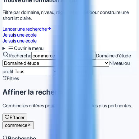
Trouve une formation adaptée
Filtre par domaine, niveau, région et écoles pour construire une
shortlist claire.
Lancer une recherche
Je suis une école
Je suis une école
Ouvrir le menu
Recherche
Domaine d'étude
Niveau ou
profil
Rechercher
Filtres
Affiner la recherche
Combine les critères pour trouver les écoles les plus pertinentes.
Effacer
commerce
Recherche