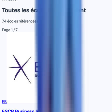
Toutes les écoles ExtraStudent
74
école
s
référencée
s
Page
1
/
7
EB
ESCP Business School