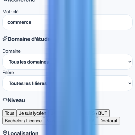
Mot-clé
Domaine d'étude
Domaine
Filière
Niveau
Tous
Je suis lycéen
Je suis étudiant
BTS / BUT
Bachelor / Licence
Master / Mastère
MBA
Doctorat
Localisation