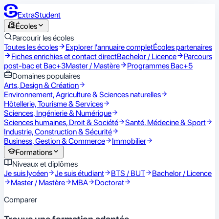
ExtraStudent
Écoles
Parcourir les écoles
Toutes les écoles
Explorer l'annuaire complet
Écoles partenaires
Fiches enrichies et contact direct
Bachelor / Licence
Parcours
post-bac et Bac+3
Master / Mastère
Programmes Bac+5
Domaines populaires
Arts, Design & Création
Environnement, Agriculture & Sciences naturelles
Hôtellerie, Tourisme & Services
Sciences, Ingénierie & Numérique
Sciences humaines, Droit & Société
Santé, Médecine & Sport
Industrie, Construction & Sécurité
Business, Gestion & Commerce
Immobilier
Formations
Niveaux et diplômes
Je suis lycéen
Je suis étudiant
BTS / BUT
Bachelor / Licence
Master / Mastère
MBA
Doctorat
Comparer