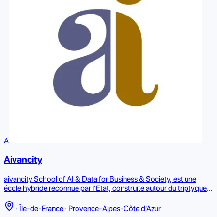
A
Aivancity
aivancity School of AI & Data for Business & Society, est une
école hybride reconnue par l’Etat, construite autour du triptyque
Intelligence Artificielle, Business et Ethique de l’IA. Elle se donne
pour mission de préparer étudiants et professionnels à répondre
· Île-de-France · Provence-Alpes-Côte d'Azur
aux nombreux défis de l’économie et de la société relative à