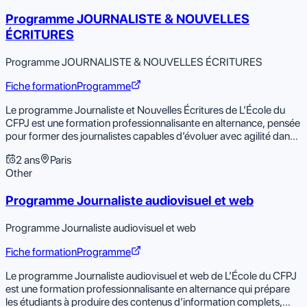
Programme JOURNALISTE & NOUVELLES
ÉCRITURES
Programme JOURNALISTE & NOUVELLES ÉCRITURES
Fiche formation
Programme
Le programme Journaliste et Nouvelles Écritures de L’École du
CFPJ est une formation professionnalisante en alternance, pensée
pour former des journalistes capables d’évoluer avec agilité dans
un univers médiatique en constante mutation. Entre cours
2 ans
Paris
spécialisés, ateliers de production et immersion en entreprise, les
Other
étudiants apprennent à concevoir, réaliser et diffuser des
contenus adaptés aux usages numériques: articles, vidéos
Programme Journaliste audiovisuel et web
courtes, podcasts, formats interactifs, posts réseaux sociaux ou
enquêtes transmédia. Ce programme permet de maîtriser les
fondamentaux du journalisme tout en explorant les nouvelles
Programme Journaliste audiovisuel et web
écritures : tournage mobile (MOJO), écriture web et SEO,
Fiche formation
Programme
interview pour les réseaux sociaux, pitch et synopsis, fact-
checking, création de podcasts ou d’explainer vidéo,
Le programme Journaliste audiovisuel et web de L’École du CFPJ
datajournalisme, ou encore initiation à Twitch et à l’IA générative.
est une formation professionnalisante en alternance qui prépare
Les compétences développées couvrent toute la chaîne de
les étudiants à produire des contenus d’information complets,
production éditoriale numérique : repérage de l’info, formats