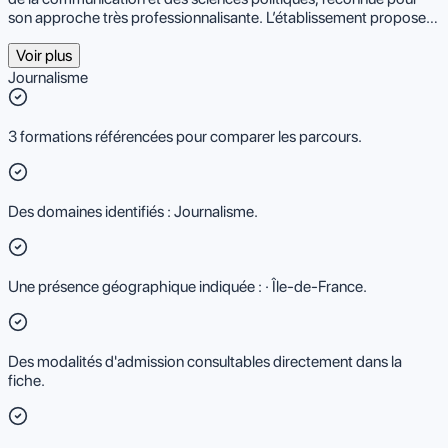
son approche très professionnalisante. L’établissement propose
des formations en presse écrite, web, audiovisuel et
communication, accessibles notamment en alternance. Sa
Voir plus
pédagogie repose sur des intervenants issus du terrain et sur de
Journalisme
nombreux projets pratiques. Le campus, situé à Paris, dispose de
studios, plateaux TV et espaces de rédaction pour s’entraîner en
conditions réelles. L’école bénéficie d’un solide réseau de
3 formations référencées pour comparer les parcours.
partenaires médias facilitant l’insertion professionnelle des
étudiants.
Des domaines identifiés : Journalisme.
Une présence géographique indiquée : · Île-de-France.
Des modalités d'admission consultables directement dans la
fiche.