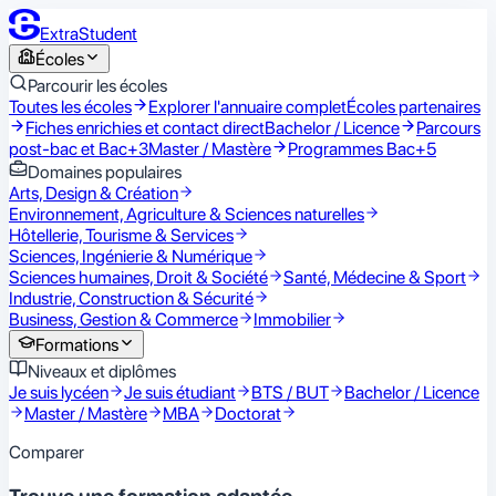
ExtraStudent
Écoles
Parcourir les écoles
Toutes les écoles
Explorer l'annuaire complet
Écoles partenaires
Fiches enrichies et contact direct
Bachelor / Licence
Parcours
post-bac et Bac+3
Master / Mastère
Programmes Bac+5
Domaines populaires
Arts, Design & Création
Environnement, Agriculture & Sciences naturelles
Hôtellerie, Tourisme & Services
Sciences, Ingénierie & Numérique
Sciences humaines, Droit & Société
Santé, Médecine & Sport
Industrie, Construction & Sécurité
Business, Gestion & Commerce
Immobilier
Formations
Niveaux et diplômes
Je suis lycéen
Je suis étudiant
BTS / BUT
Bachelor / Licence
Master / Mastère
MBA
Doctorat
Comparer