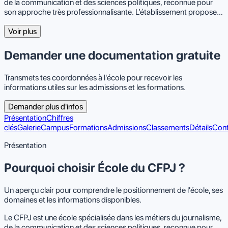
de la communication et des sciences politiques, reconnue pour
son approche très professionnalisante. L’établissement propose
des formations en presse écrite, web, audiovisuel et
communication, accessibles notamment en alternance. Sa
Voir plus
pédagogie repose sur des intervenants issus du terrain et sur de
nombreux projets pratiques. Le campus, situé à Paris, dispose de
Demander une documentation gratuite
studios, plateaux TV et espaces de rédaction pour s’entraîner en
conditions réelles. L’école bénéficie d’un solide réseau de
Transmets tes coordonnées à l'école pour recevoir les
partenaires médias facilitant l’insertion professionnelle des
informations utiles sur les admissions et les formations.
étudiants.
Demander plus d'infos
Présentation
Chiffres
clés
Galerie
Campus
Formations
Admissions
Classements
Détails
Cont
Présentation
Pourquoi choisir École du CFPJ ?
Un aperçu clair pour comprendre le positionnement de l'école, ses
domaines et les informations disponibles.
Le CFPJ est une école spécialisée dans les métiers du journalisme,
de la communication et des sciences politiques, reconnue pour