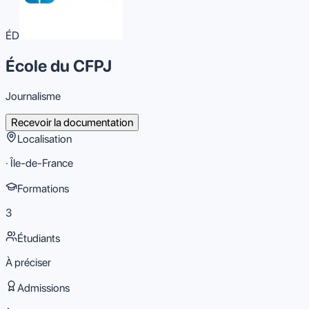
civique. Elle offre ainsi à ses étudiants une formation rigoureuse,
enrichie par des perspectives globales et de nombreuses
opportunités professionnelles.
ÉD
École du CFPJ
Journalisme
Recevoir la documentation
Localisation
· Île-de-France
Formations
3
Étudiants
À préciser
Admissions