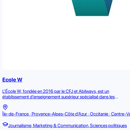
Ecole W
L’École W, fondée en 2016 par le CFJ et Abilways, est un
établissement d’enseignement supérieur spécialisé dans les
métiers de la communication, du journalisme et de la création. Elle
propose des parcours du Bac au Bac+5 qui misent sur
l’apprentissage concret, l’expérimentation et la résolution de
Île-de-France · Provence-Alpes-Côte d'Azur · Occitanie · Centre-Va
projets réels. Son approche pédagogique privilégie le travail
collaboratif, l’autonomie et la créativité plutôt que les cours
Journalisme, Marketing & Communication, Sciences politiques
magistraux traditionnels. Installée dans le 12ᵉ arrondissement de