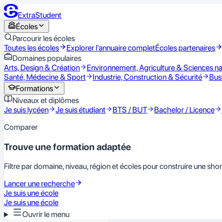
ExtraStudent
Écoles
Parcourir les écoles
Toutes les écoles
Explorer l'annuaire complet
Écoles partenaires
Domaines populaires
Arts, Design & Création
Environnement, Agriculture & Sciences na
Santé, Médecine & Sport
Industrie, Construction & Sécurité
Bus
Formations
Niveaux et diplômes
Je suis lycéen
Je suis étudiant
BTS / BUT
Bachelor / Licence
Comparer
Trouve une formation adaptée
Filtre par domaine, niveau, région et écoles pour construire une shortl
Lancer une recherche
Je suis une école
Je suis une école
Ouvrir le menu